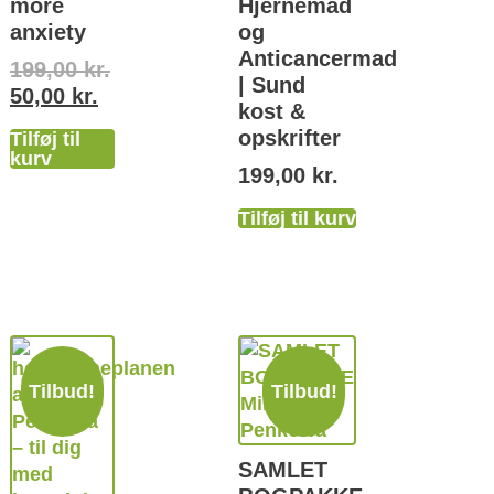
more
Hjernemad
anxiety
og
Anticancermad
199,00
kr.
| Sund
50,00
kr.
kost &
opskrifter
Tilføj til
kurv
199,00
kr.
Tilføj til kurv
Tilbud!
Tilbud!
SAMLET