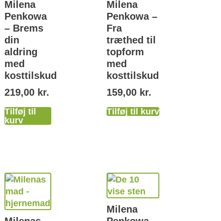
Milena
Milena
Penkowa
Penkowa –
– Brems
Fra
din
træthed til
aldring
topform
med
med
kosttilskud
kosttilskud
219,00
kr.
159,00
kr.
Tilføj til
Tilføj til kurv
kurv
Milena
Milenas
Penkowa –