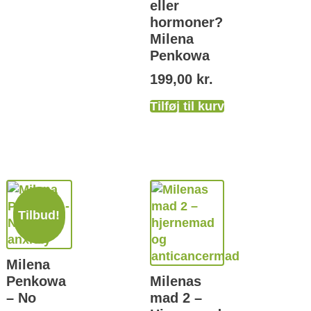
eller
hormoner?
Milena
Penkowa
199,00
kr.
Tilføj til kurv
Tilbud!
Milena
Penkowa
Milenas
– No
mad 2 –