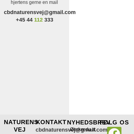
hjertens gerne en mail
cbdnaturensvej@gmail.com
+45 44
112
333
NATURENS
KONTAKT
NYHEDSBREV
FØLG OS
VEJ
cbdnaturensvej@gmail.com
Ønsker du at