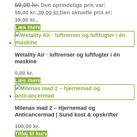
59,00
kr.
Den oprindelige pris var:
59,00 kr..
39,00
kr.
Den aktuelle pris er:
39,00 kr..
Læs mere
Wetality Air · luftrenser og luftfugter i én
maskine
0,00
kr.
Læs mere
Milenas mad 2 – Hjernemad og
Anticancermad | Sund kost & opskrifter
199,00
kr.
Tilføj til kurv