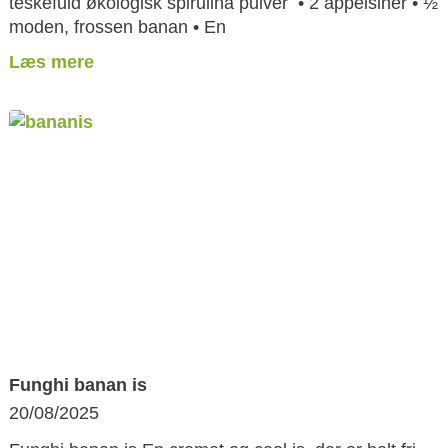
teskefuld økologisk spirulina pulver • 2 appelsiner • ½
moden, frossen banan • En
Læs mere
Funghi banan is
20/08/2025