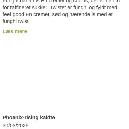
Funghi banan is En cremet og cool is, der er helt fri
for raffineret sukker. Twistet er funghi og fyldt med
feel-good En cremet, sød og nærende is med et
funghi twist
Læs mere
Phoenix-rising kaldte
30/03/2025