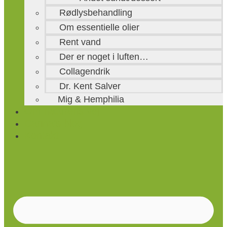
Rødlysbehandling
Om essentielle olier
Rent vand
Der er noget i luften…
Collagendrik
Dr. Kent Salver
Mig & Hemphilia
Om naturens vej
Carina’s blog
Kontakt