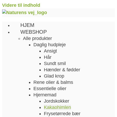
Videre til indhold
HJEM
WEBSHOP
Alle produkter
Daglig hudpleje
Ansigt
Hår
Sundt smil
Hænder & fødder
Glad krop
Rene olier & balms
Essentielle olier
Hjernemad
Jordskokker
Kakaohimlen
Frysetørrede bær