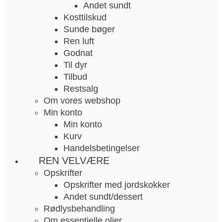
Andet sundt
Kosttilskud
Sunde bøger
Ren luft
Godnat
Til dyr
Tilbud
Restsalg
Om vores webshop
Min konto
Min konto
Kurv
Handelsbetingelser
REN VELVÆRE
Opskrifter
Opskrifter med jordskokker
Andet sundt/dessert
Rødlysbehandling
Om essentielle olier