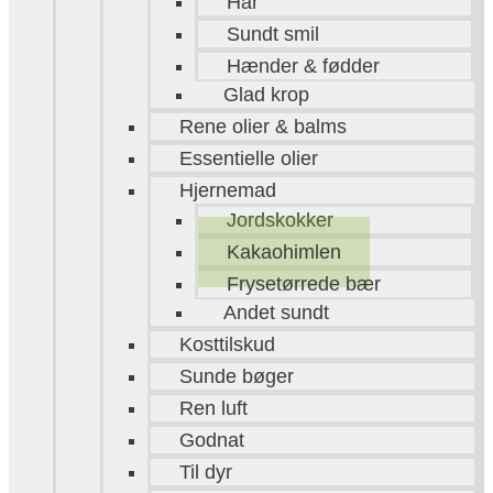
Hår
Sundt smil
Hænder & fødder
Glad krop
Rene olier & balms
Essentielle olier
Hjernemad
Jordskokker
Kakaohimlen
Frysetørrede bær
Andet sundt
Kosttilskud
Sunde bøger
Ren luft
Godnat
Til dyr