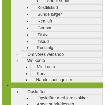
Andet sundt
Kosttilskud
Sunde bøger
Ren luft
Godnat
Til dyr
Tilbud
Restsalg
Om vores webshop
Min konto
Min konto
Kurv
Handelsbetingelser
Ren velvære
Opskrifter
Opskrifter med jordskokker
Andet sundt/dessert