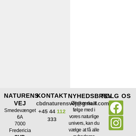
NATURENS
KONTAKT
NYHEDSBREV
FØLG OS
VEJ
cbdnaturensvej@gmail.com
Ønsker du at
følge med i
Smedevænget
+45 44
112
vores naturlige
6A
333
univers, kan du
7000
vælge at få alle
Fredericia