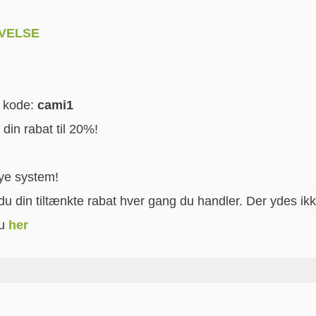
VELSE
n kode:
cami1
din rabat til 20%!
nye system!
du din tiltænkte rabat hver gang du handler. Der ydes ik
du
her