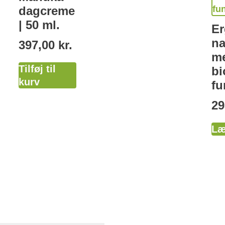
dagcreme
| 50 ml.
E
n
397,00
kr.
m
Tilføj til
bi
kurv
fu
29
Læ