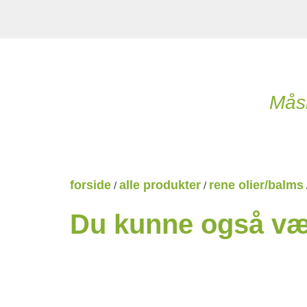
Måsk
forside
alle produkter
rene olier/balms
/
/
Du kunne også vær