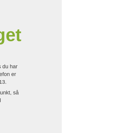
get
s du har
lefon er
13.
unkt, så
l