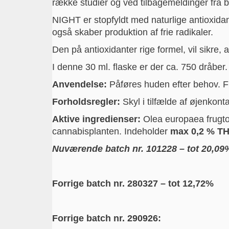
række studier og ved tilbagemeldinger fra 
NIGHT er stopfyldt med naturlige antioxida
også skaber produktion af frie radikaler.
Den på antioxidanter rige formel, vil sikre,
I denne 30 ml. flaske er der ca. 750 dråber. 
Anvendelse:
Påføres huden efter behov. Fu
Forholdsregler:
Skyl i tilfælde af øjenkontak
Aktive ingredienser:
Olea europaea frugtol
cannabisplanten. Indeholder
max 0,2 % T
Nuværende batch nr. 101228 – tot 20,09
Forrige batch nr. 280327 – tot 12,72%
Forrige batch nr. 290926: