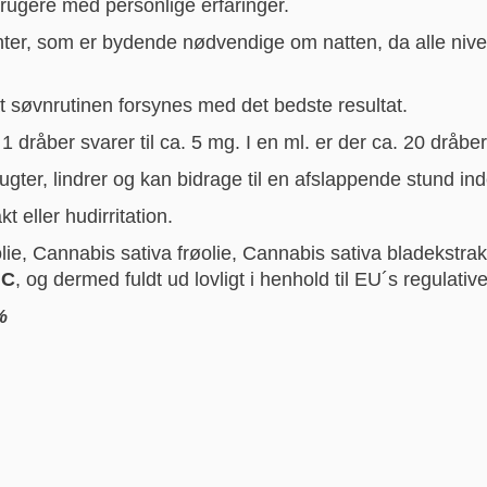
brugere med personlige erfaringer.
nter, som er bydende nødvendige om natten, da alle niv
 at søvnrutinen forsynes med det bedste resultat.
1 dråber svarer til ca. 5 mg. I en ml. er der ca. 20 dråbe
gter, lindrer og kan bidrage til en afslappende stund in
t eller hudirritation.
ie, Cannabis sativa frøolie, Cannabis sativa bladekstrak
HC
, og dermed fuldt ud lovligt i henhold til EU´s regulativ
%