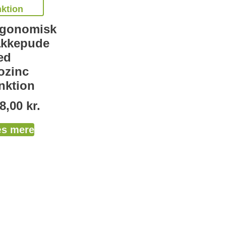
rgonomisk
akkepude
ed
ozinc
nktion
8,00
kr.
s mere