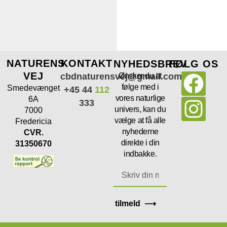
NATURENS
KONTAKT
NYHEDSBREV
FØLG OS
VEJ
cbdnaturensvej@gmail.com
Ønsker du at
følge med i
Smedevænget
+45 44
112
vores naturlige
6A
333
univers, kan du
7000
vælge at få alle
Fredericia
nyhederne
CVR.
direkte i din
31350670
indbakke.
tilmeld ⟶