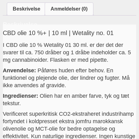
Beskrivelse
Anmeldelser (0)
Beskrivelse
CBD olie 10 %+ | 10 ml | Wetality no. 01
I CBD olie 10 % Wetality 01 30 ml. er der det der
svarer til ca. 750 dråber og 1 dråbe indeholder ca. 5
mg cannabinoider. Flasken er med pipette.
Anvendelse:
Påføres huden efter behov. En
funktionel og plejende olie, der lindrer og fugter. Må
ikke anvendes af gravide.
Ingredienser:
Olien har en amber farve, tyk og tæt
tekstur.
Verificeret superkritisk CO2-ekstraheret industrihamp
fortyndet i koldpresset ekstra jomfru marokkansk
olivenolie og MCT-olie for bedre optagelse og
effektivitet. K
un naturlige ingredienser.
Ingen kunstige