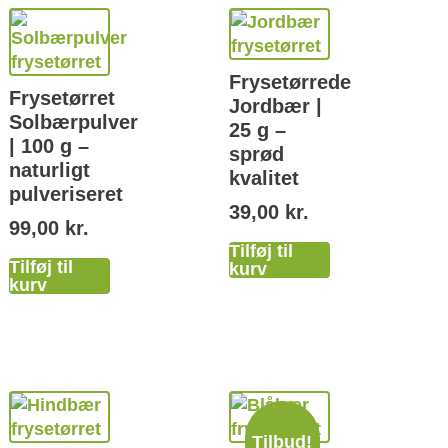
Frysetørrede
Frysetørret
Jordbær |
Solbærpulver
25 g –
| 100 g –
sprød
naturligt
kvalitet
pulveriseret
39,00
kr.
99,00
kr.
Tilføj til
Tilføj til
kurv
kurv
Tilbud!