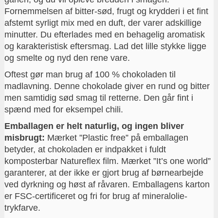
Fornemmelsen af bitter-sød, frugt og krydderi i et fint
afstemt syrligt mix med en duft, der varer adskillige
minutter. Du efterlades med en behagelig aromatisk
og karakteristisk eftersmag. Lad det lille stykke ligge
og smelte og nyd den rene vare.
Oftest gør man brug af 100 % chokoladen til
madlavning. Denne chokolade giver en rund og bitter
men samtidig sød smag til retterne. Den går fint i
spænd med for eksempel chili.
Emballagen er helt naturlig, og ingen bliver
misbrugt:
Mærket ”Plastic free” på emballagen
betyder, at chokoladen er indpakket i fuldt
komposterbar Natureflex film. Mærket ”It’s one world”
garanterer, at der ikke er gjort brug af børnearbejde
ved dyrkning og høst af råvaren. Emballagens karton
er FSC-certificeret og fri for brug af mineralolie-
trykfarve.