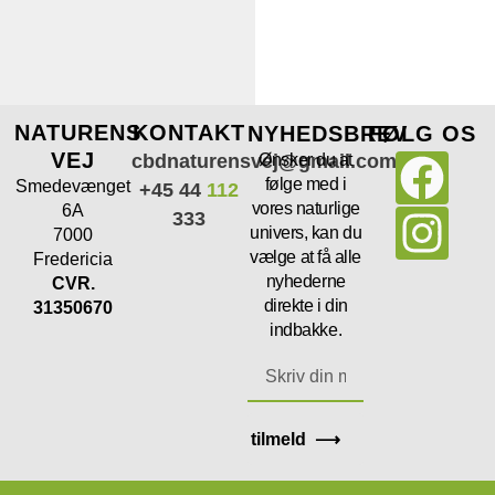
NATURENS
KONTAKT
NYHEDSBREV
FØLG OS
VEJ
cbdnaturensvej@gmail.com
Ønsker du at
følge med i
Smedevænget
+45 44
112
vores naturlige
6A
333
univers, kan du
7000
vælge at få alle
Fredericia
nyhederne
CVR.
direkte i din
31350670
indbakke.
tilmeld ⟶