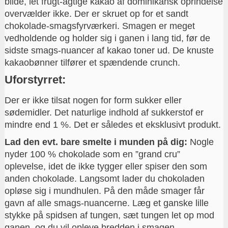
blide, let frugt-agtige kakao af dominikansk oprindelse
overvælder ikke. Der er skruet op for et sandt
chokolade-smagsfyrværkeri. Smagen er meget
vedholdende og holder sig i ganen i lang tid, før de
sidste smags-nuancer af kakao toner ud. De knuste
kakaobønner tilfører et spændende crunch.
Uforstyrret:
Der er ikke tilsat nogen for form sukker eller
sødemidler. Det naturlige indhold af sukkerstof er
mindre end 1 %. Det er således et eksklusivt produkt.
Lad den evt. bare smelte i munden på dig:
Nogle
nyder 100 % chokolade som en ”grand cru”
oplevelse, idet de ikke tygger eller spiser den som
anden chokolade. Langsomt lader du chokoladen
opløse sig i mundhulen. På den måde smager får
gavn af alle smags-nuancerne. Læg et ganske lille
stykke på spidsen af tungen, sæt tungen let op mod
ganen, og du vil opleve bredden i smagen.