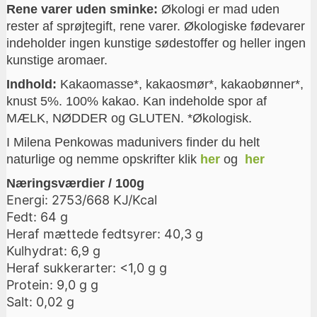
Rene varer uden sminke:
Økologi er mad uden
rester af sprøjtegift, rene varer. Økologiske fødevarer
indeholder ingen kunstige sødestoffer og heller ingen
kunstige aromaer.
Indhold:
Kakaomasse*, kakaosmør*, kakaobønner*,
knust 5%. 100% kakao. Kan indeholde spor af
MÆLK, NØDDER og GLUTEN. *Økologisk.
I Milena Penkowas madunivers finder du helt
naturlige og nemme opskrifter klik
her
og
her
Næringsværdier / 100g
Energi: 2753/668 KJ/Kcal
Fedt: 64 g
Heraf mættede fedtsyrer: 40,3 g
Kulhydrat: 6,9 g
Heraf sukkerarter: <1,0 g g
Protein: 9,0 g g
Salt: 0,02 g