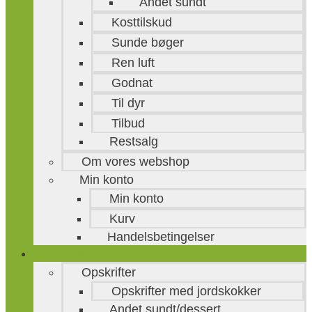
Andet sundt
Kosttilskud
Sunde bøger
Ren luft
Godnat
Til dyr
Tilbud
Restsalg
Om vores webshop
Min konto
Min konto
Kurv
Handelsbetingelser
Ren velvære
Opskrifter
Opskrifter med jordskokker
Andet sundt/dessert