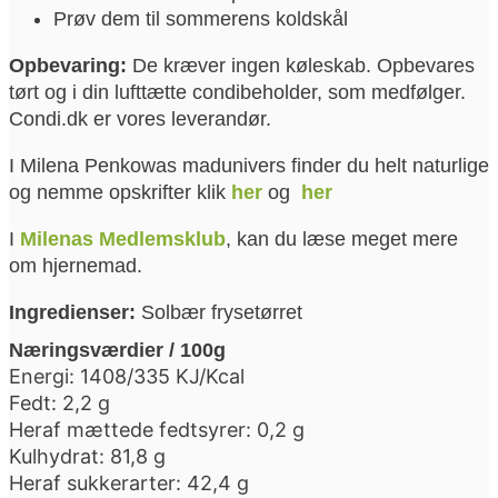
Prøv dem til sommerens koldskål
Opbevaring:
De kræver ingen køleskab. Opbevares
tørt og i din lufttætte condibeholder, som medfølger.
Condi.dk er vores leverandør.
I Milena Penkowas madunivers finder du helt naturlige
og nemme opskrifter klik
her
og
her
I
Milenas Medlemsklub
, kan du læse meget mere
om hjernemad.
Ingredienser:
Solbær frysetørret
Næringsværdier / 100g
Energi: 1408/335 KJ/Kcal
Fedt: 2,2 g
Heraf mættede fedtsyrer: 0,2 g
Kulhydrat: 81,8 g
Heraf sukkerarter: 42,4 g