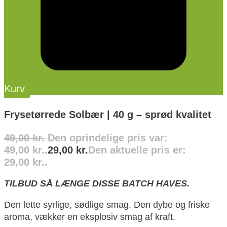
Kurv
Frysetørrede Solbær | 40 g – sprød kvalitet
49,00
kr.
Den oprindelige pris var:
49,00 kr..
29,00
kr.
Den aktuelle pris er:
29,00 kr..
TILBUD SÅ LÆNGE DISSE BATCH HAVES.
Den lette syrlige, sødlige smag. Den dybe og friske
aroma, vækker en eksplosiv smag af kraft.