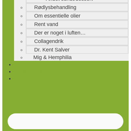
Rødlysbehandling
Om essentielle olier
Rent vand
Der er noget i luften…
Collagendrik
Dr. Kent Salver
Mig & Hemphilia
Om naturens vej
Carina’s blog
Kontakt