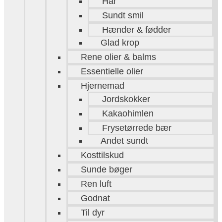
Hår
Sundt smil
Hænder & fødder
Glad krop
Rene olier & balms
Essentielle olier
Hjernemad
Jordskokker
Kakaohimlen
Frysetørrede bær
Andet sundt
Kosttilskud
Sunde bøger
Ren luft
Godnat
Til dyr