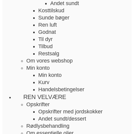
Andet sundt
Kosttilskud
Sunde bøger
Ren luft
Godnat
Til dyr
Tilbud
Restsalg
Om vores webshop
Min konto
Min konto
Kurv
Handelsbetingelser
REN VELVÆRE
Opskrifter
Opskrifter med jordskokker
Andet sundt/dessert
Rødlysbehandling
Om essentielle olier