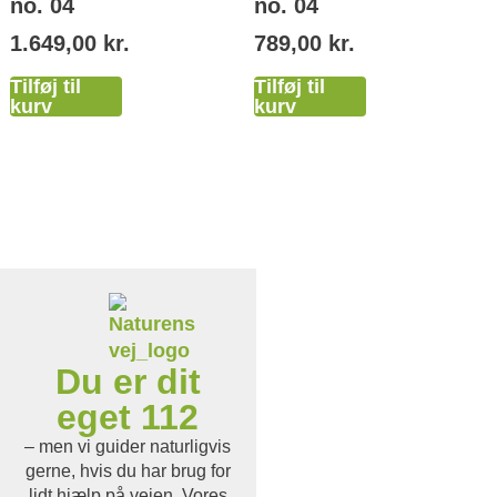
no. 04
no. 04
1.649,00
kr.
789,00
kr.
Tilføj til
Tilføj til
kurv
kurv
Du er dit
eget 112
– men vi guider naturligvis
gerne, hvis du har brug for
lidt hjælp på vejen. Vores