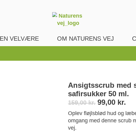
EN VELVÆRE
OM NATURENS VEJ
C
Ansigtsscrub med s
safirsukker 50 ml.
99,00
kr.
159,00
kr.
Oplev fløjlsblød hud og læb
omgang med denne scrub mær
vej.