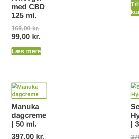
Til
med CBD
ku
125 ml.
169,00
kr.
99,00
kr.
Læs mere
Manuka
S
dagcreme
Hy
| 50 ml.
| 
397,00
kr.
27