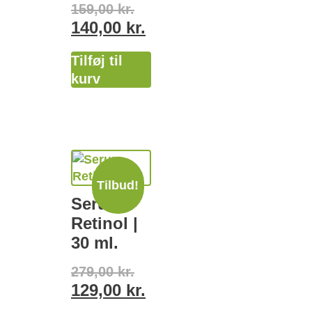
159,00
kr.
140,00
kr.
Tilføj til
kurv
Tilbud!
Serum
Retinol |
30 ml.
279,00
kr.
129,00
kr.