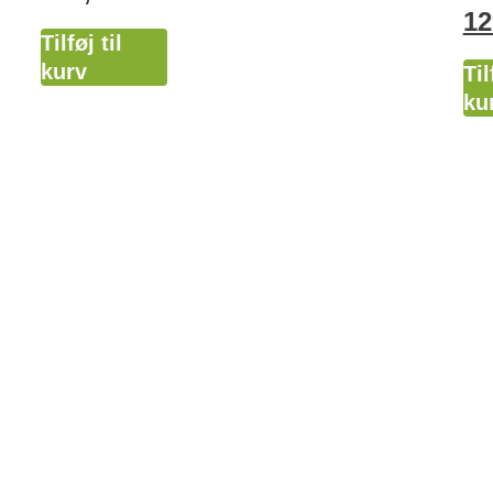
12
Tilføj til
kurv
Til
ku