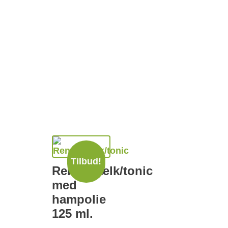
Tilbud!
Rensemælk/tonic
med
hampolie
125 ml.