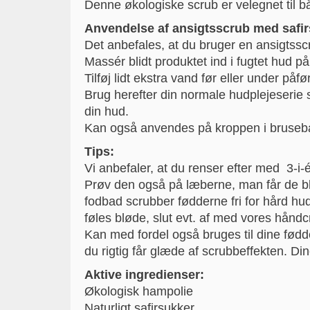
Denne økologiske scrub er velegnet til b
Anvendelse af ansigtsscrub med safi
Det anbefales, at du bruger en ansigtsscr
Massér blidt produktet ind i fugtet hud p
Tilføj lidt ekstra vand før eller under på
Brug herefter din normale hudplejeserie s
din hud.
Kan også anvendes på kroppen i bruseb
Tips:
Vi anbefaler, at du renser efter med 3-i-
Prøv den også på læberne, man får de bl
fodbad scrubber fødderne fri for hård hu
føles bløde, slut evt. af med vores hånd
Kan med fordel også bruges til dine fødd
du rigtig får glæde af scrubbeffekten. Din
Aktive ingredienser:
Økologisk hampolie
Naturligt safirsukker