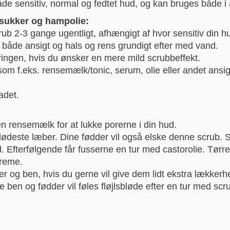
åde sensitiv, normal og fedtet hud, og kan bruges både i
rsukker og hampolie:
ub 2-3 gange ugentligt, afhængigt af hvor sensitiv din hu
å både ansigt og hals og rens grundigt efter med vand.
føringen, hvis du ønsker en mere mild scrubbeffekt.
om f.eks. rensemælk/tonic, serum, olie eller andet ansigt
adet.
én rensemælk for at lukke porerne i din hud.
ødeste læber. Dine fødder vil også elske denne scrub. S
d. Efterfølgende får fusserne en tur med castorolie. Tørr
creme.
er og ben, hvis du gerne vil give dem lidt ekstra lækker
e ben og fødder vil føles fløjlsbløde efter en tur med scr