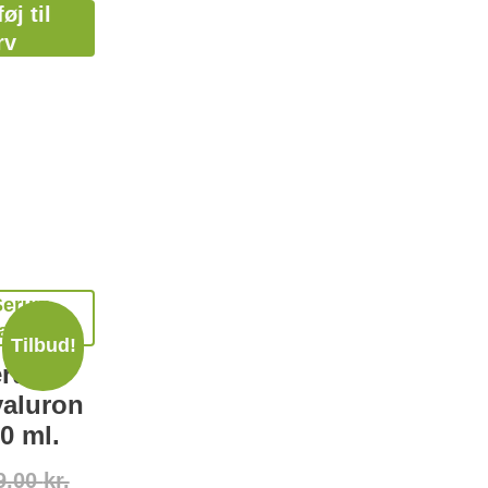
føj til
rv
Tilbud!
erum
aluron
30 ml.
9,00
kr.