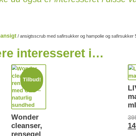
ansigt
/
/ ansigtsscrub med safirsukker og hampolie og safirsukker 
e interesseret i…
Tilbud!
LI
ma
ml
Wonder
39
cleanser,
14
rensegel