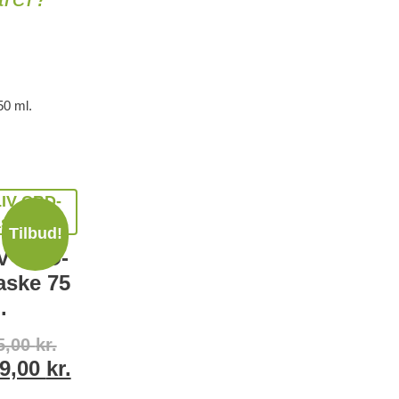
50 ml.
Tilbud!
V CBD-
ske 75
.
5,00
kr.
9,00
kr.