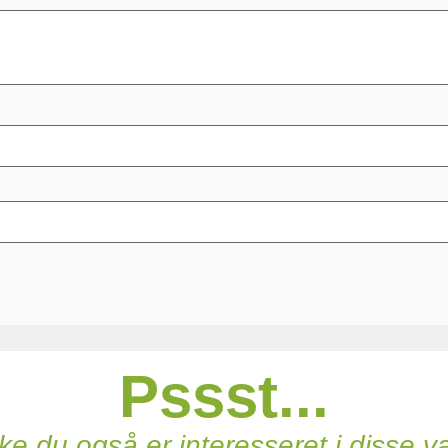
Pssst...
e du også er interesseret i disse v