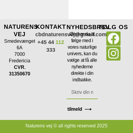
NATURENS
KONTAKT
NYHEDSBREV
FØLG OS
VEJ
cbdnaturensvej@gmail.com
Ønsker du at
følge med i
Smedevænget
+45 44
112
vores naturlige
6A
333
univers, kan du
7000
vælge at få alle
Fredericia
nyhederne
CVR.
direkte i din
31350670
indbakke.
tilmeld ⟶
Naturens vej © all rights reserved 2025