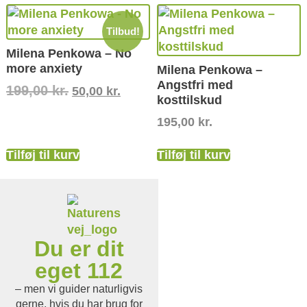
Tilbud!
Milena Penkowa – No
more anxiety
Milena Penkowa –
Angstfri med
199,00
kr.
50,00
kr.
kosttilskud
195,00
kr.
Tilføj til kurv
Tilføj til kurv
Du er dit
eget 112
– men vi guider naturligvis
gerne, hvis du har brug for