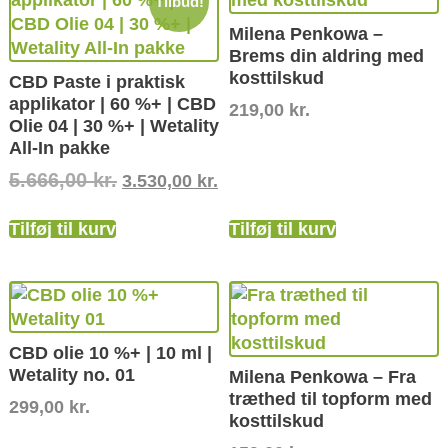
Tilbud!
Milena Penkowa –
Brems din aldring med
kosttilskud
CBD Paste i praktisk
applikator | 60 %+ | CBD
219,00
kr.
Olie 04 | 30 %+ | Wetality
All-In pakke
5.666,00
kr.
3.530,00
kr.
Tilføj til kurv
Tilføj til kurv
CBD olie 10 %+ | 10 ml |
Wetality no. 01
Milena Penkowa – Fra
træthed til topform med
299,00
kr.
kosttilskud