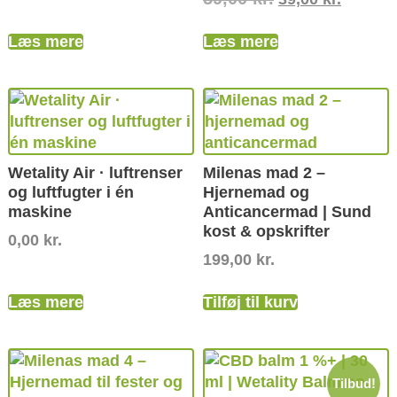
Læs mere
Læs mere
Wetality Air · luftrenser
Milenas mad 2 –
og luftfugter i én
Hjernemad og
maskine
Anticancermad | Sund
kost & opskrifter
0,00
kr.
199,00
kr.
Læs mere
Tilføj til kurv
Tilbud!