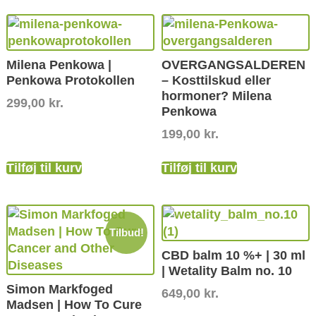
Milena Penkowa |
OVERGANGSALDEREN
Penkowa Protokollen
– Kosttilskud eller
hormoner? Milena
299,00
kr.
Penkowa
199,00
kr.
Tilføj til kurv
Tilføj til kurv
Tilbud!
CBD balm 10 %+ | 30 ml
| Wetality Balm no. 10
Simon Markfoged
649,00
kr.
Madsen | How To Cure