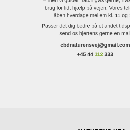
– men vi guider naturligvis gerne, hvi
brug for lidt hjælp på vejen. Vores te
åben hverdage mellem kl. 11 og 
Passer det dig bedre på et andet tidsp
send os hjertens gerne en mai
cbdnaturensvej@gmail.com
+45 44
112
333