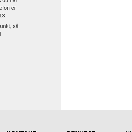
s du har
lefon er
13.
unkt, så
l