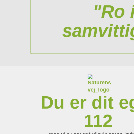
"Ro 
samvitti
Du er dit e
112