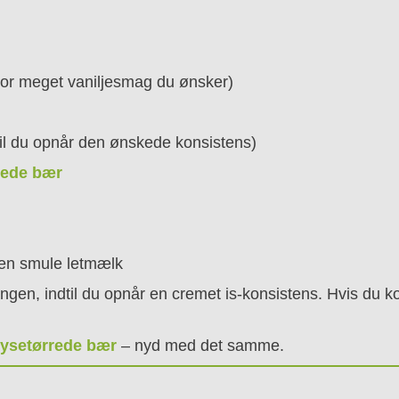
, hvor meget vaniljesmag du ønsker)
dtil du opnår den ønskede konsistens)
rede bær
en smule letmælk
ngen, indtil du opnår en cremet is-konsistens. Hvis du kom
rysetørrede bær
– nyd med det samme.