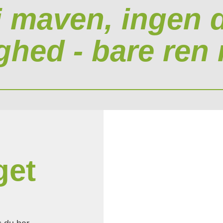
i maven, ingen d
ghed - bare ren
get