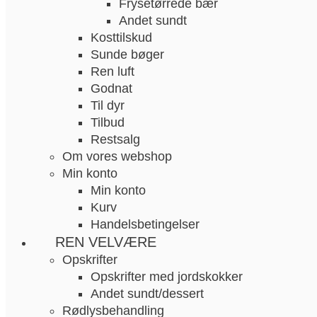
Frysetørrede bær
Andet sundt
Kosttilskud
Sunde bøger
Ren luft
Godnat
Til dyr
Tilbud
Restsalg
Om vores webshop
Min konto
Min konto
Kurv
Handelsbetingelser
REN VELVÆRE
Opskrifter
Opskrifter med jordskokker
Andet sundt/dessert
Rødlysbehandling