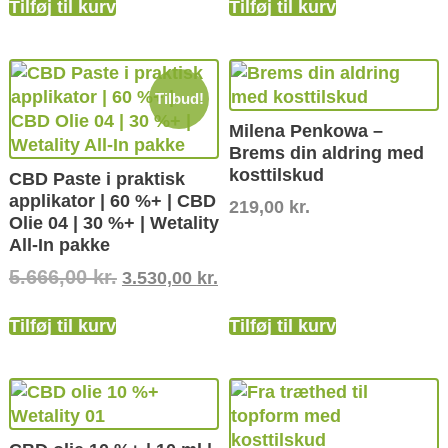
Tilføj til kurv
Tilføj til kurv
Tilbud!
Milena Penkowa –
Brems din aldring med
kosttilskud
CBD Paste i praktisk
applikator | 60 %+ | CBD
219,00
kr.
Olie 04 | 30 %+ | Wetality
All-In pakke
5.666,00
kr.
3.530,00
kr.
Tilføj til kurv
Tilføj til kurv