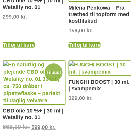
CBD olie 10 %+ | 10 ml |
Wetality no. 01
Milena Penkowa – Fra
træthed til topform med
299,00
kr.
kosttilskud
159,00
kr.
Tilføj til kurv
Tilføj til kurv
Tilbud!
FUNGHI BOOST | 30 ml.
| svampemix
329,00
kr.
CBD olie 10 %+ | 30 ml |
Wetality no. 01
668,00
kr.
599,00
kr.