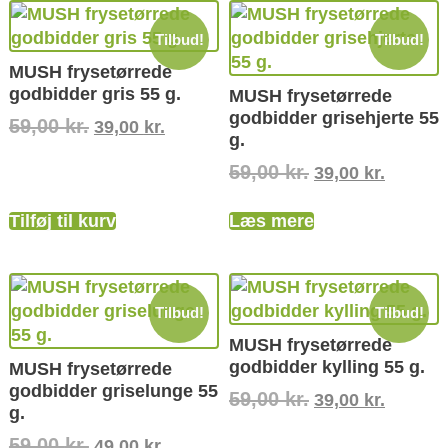
Tilbud!
Tilbud!
MUSH frysetørrede
godbidder gris 55 g.
MUSH frysetørrede
godbidder grisehjerte 55
59,00
kr.
39,00
kr.
g.
59,00
kr.
39,00
kr.
Tilføj til kurv
Læs mere
Tilbud!
Tilbud!
MUSH frysetørrede
godbidder kylling 55 g.
MUSH frysetørrede
godbidder griselunge 55
59,00
kr.
39,00
kr.
g.
59,00
kr.
49,00
kr.