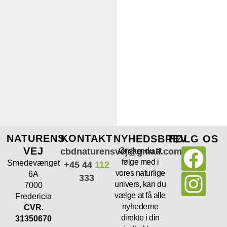
NATURENS
KONTAKT
NYHEDSBREV
FØLG OS
VEJ
cbdnaturensvej@gmail.com
Ønsker du at
følge med i
Smedevænget
+45 44
112
vores naturlige
6A
333
univers, kan du
7000
vælge at få alle
Fredericia
nyhederne
CVR.
direkte i din
31350670