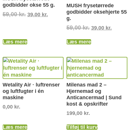
godbidder okse 55 g.
MUSH frysetørrede
godbidder oksehjerte 55
59,00
kr.
39,00
kr.
g.
59,00
kr.
39,00
kr.
Læs mere
Læs mere
Wetality Air · luftrenser
Milenas mad 2 –
og luftfugter i én
Hjernemad og
maskine
Anticancermad | Sund
kost & opskrifter
0,00
kr.
199,00
kr.
Læs mere
Tilføj til kurv