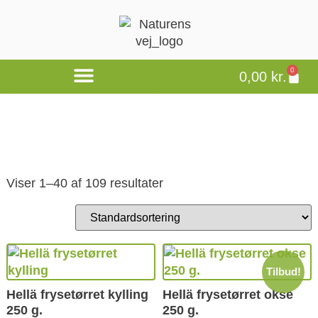
0
0,00
kr.
Viser 1–40 af 109 resultater
Tilbud!
Hellä frysetørret kylling
Hellä frysetørret okse
250 g.
250 g.