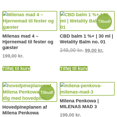
Tilbud!
Milenas mad 4 –
CBD balm 1 %+ | 30 ml |
Hjernemad til fester og
Wetality Balm no. 01
gæster
249,00
kr.
99,00
kr.
199,00
kr.
Tilføj til kurv
Tilføj til kurv
Tilbud!
Milena Penkowa |
MILENAS MAD 3
Hovedpineplanen af
Milena Penkowa
199,00
kr.