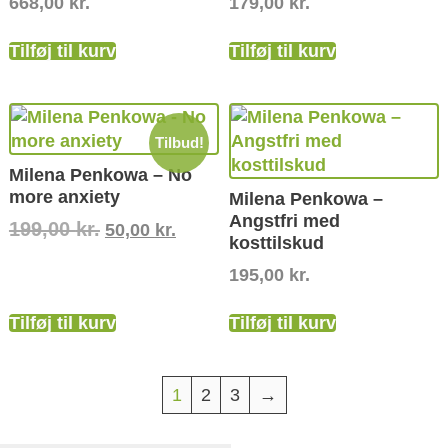
668,00
kr.
179,00
kr.
Tilføj til kurv
Tilføj til kurv
Tilbud!
Milena Penkowa – No
more anxiety
Milena Penkowa –
Angstfri med
199,00
kr.
50,00
kr.
kosttilskud
195,00
kr.
Tilføj til kurv
Tilføj til kurv
1
2
3
→