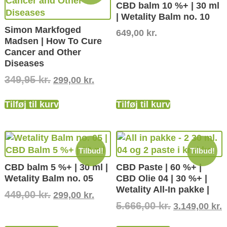
CBD balm 10 %+ | 30 ml
| Wetality Balm no. 10
Simon Markfoged
649,00
kr.
Madsen | How To Cure
Cancer and Other
Diseases
349,95
kr.
299,00
kr.
Tilføj til kurv
Tilføj til kurv
Tilbud!
Tilbud!
CBD balm 5 %+ | 30 ml |
CBD Paste | 60 %+ |
Wetality Balm no. 05
CBD Olie 04 | 30 %+ |
Wetality All-In pakke |
449,00
kr.
299,00
kr.
5.666,00
kr.
3.149,00
kr.